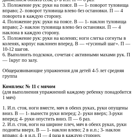
3. Положение рук: руки на поясе. В — 1- поворот туловища
вправо; 2- поворот туловища влево без остановки. П — 4
поворота в каждую сторону.
4. Положение рук: руки на поясе. В — 1- наклон туловища
вправо; 2- наклон туловища влево без остановки. П — 4
наклона в каждую сторону.
5. Положение рук: руки на коленях; ноги слегка согнуты в
коленях, корпус наклонен вперед. В — «гусиный шаг». П —
10-12 шагов.
6. Выполнить подскоки, сочетая с активными махами рук. П
— 1круг по залу.
Общеразвивающие упражнения для детей 4-5 лет средняя
группа
Комплекс № 11 с мячом
(для выполнения упражнений каждому ребенку понадобится
1 мяч)
1. И.п. стоя, ноги вместе, мяч в обеих руках, руки опущены
вниз. В — 1- вынести руки вперед; 2- руки вверх; 3-руки
вперед; 4- руки опустить вниз. П — 6 раз.
2. И.п. стоя, ноги на ширине плеч, мяч в обеих руках, руки
подняты вверх. В — 1- наклон влево; 2 в и.п.; 3- наклон
вправо; 4- в и.п. П — 4 раза в каждую сторону.