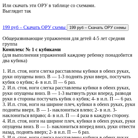
Или скачать эти ОРУ в таблице со схемами.
Выглядит так
199 руб – Скачать ОРУ схемы
Общеразвивающие упражнения для детей 4-5 лет средняя
группа
Комплекс № 1 с кубиками
(для выполнения упражнений каждому ребенку понадобится
два кубика)
1. И.п. стоя, ноги слегка расставлены кубики в обеих руках,
руки опущены вниз. В — 1-3 поднять руки вверх, постучать
кубик о кубик; 4- в и.п. П — 6 раз.
2. И.п. стоя, ноги слегка расставлены кубики в обеих руках,
руки опущены вниз. В — 1-3 вытянуть руки вперед, разводя
руки в стороны постучать кубик о кубик; 4- в и.п. П — 6 раз.
3. И.п. стоя, ноги на ширине плеч, кубики в обеих руках, руки
подняты вверх. В — 1- наклониться влево; 2- в и.п. 3-
наклониться вправо; 4- в и.п. П — 4 раза в каждую сторону.
4. И.п. стоя, ноги на ширине плеч, кубики в обеих руках, руки
опущены вниз. В — 1- наклониться вперед вниз, руки отвести
назад, поднять вверх; 2- в и.п. П — 6 раз.
5. И.п. стоя, ноги слегка расставлены кубики в обеих руках,