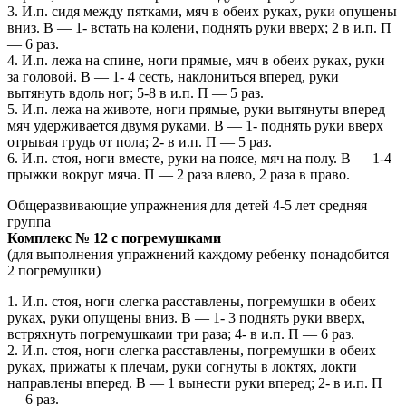
3. И.п. сидя между пятками, мяч в обеих руках, руки опущены
вниз. В — 1- встать на колени, поднять руки вверх; 2 в и.п. П
— 6 раз.
4. И.п. лежа на спине, ноги прямые, мяч в обеих руках, руки
за головой. В — 1- 4 сесть, наклониться вперед, руки
вытянуть вдоль ног; 5-8 в и.п. П — 5 раз.
5. И.п. лежа на животе, ноги прямые, руки вытянуты вперед
мяч удерживается двумя руками. В — 1- поднять руки вверх
отрывая грудь от пола; 2- в и.п. П — 5 раз.
6. И.п. стоя, ноги вместе, руки на поясе, мяч на полу. В — 1-4
прыжки вокруг мяча. П — 2 раза влево, 2 раза в право.
Общеразвивающие упражнения для детей 4-5 лет средняя
группа
Комплекс № 12 с погремушками
(для выполнения упражнений каждому ребенку понадобится
2 погремушки)
1. И.п. стоя, ноги слегка расставлены, погремушки в обеих
руках, руки опущены вниз. В — 1- 3 поднять руки вверх,
встряхнуть погремушками три раза; 4- в и.п. П — 6 раз.
2. И.п. стоя, ноги слегка расставлены, погремушки в обеих
руках, прижаты к плечам, руки согнуты в локтях, локти
направлены вперед. В — 1 вынести руки вперед; 2- в и.п. П
— 6 раз.