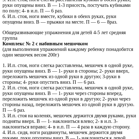
руки опущены вниз. В — 1-3 присесть, постучать кубиками
по полу; 4- в и.п. П — 6 раз.
6. И.п. стоя, ноги вместе, кубики в обеих руках, руки
опущены вниз. В — прыжки на месте. П — 6 — 8раз.
Общеразвивающие упражнения для детей 4-5 лет средняя
группа
Комплекс № 2 с набивным мешочком
(для выполнения упражнений каждому ребенку понадобится
один мешочек весом 200г)
1. И.п. стоя, ноги слегка расставлены, мешочек в одной руке,
руки опущены вниз. В — 1- руки в стороны; 2- руки вверх,
переложить мешочек из одной руки в другую; 3-руки в
стороны; 4- руки опустить вниз. П — 6 раз.
2. И.п. стоя, ноги слегка расставлены, мешочек в одной руке,
руки опущены вниз. В — 1- руки через стороны вперед,
переложить мешочек из одной руки в другую; 2- руки через
стороны назад, переложить мешочек из одной руки в другую.
П — 6 раз.
3. И.п. стоя на коленях, мешочек держится двумя руками, руки
подняты вверх. В — 1- наклониться влево; 2- в и.п. 3-
наклониться вправо; 4- в и.п. П — 4 раза в каждую сторону.
4. И.п. сидя, ноги раздвинуты, мешочек держится двумя
руками, руки опущены вниз. В — 1- наклониться к левой