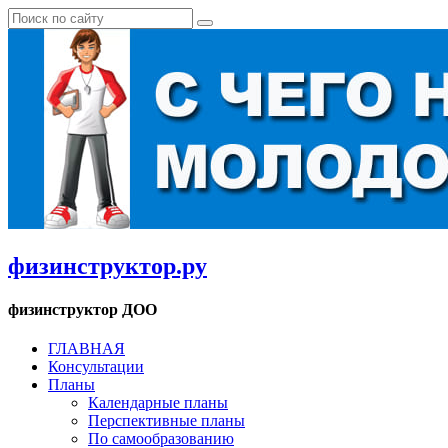
физинструктор.ру
физинструктор ДОО
ГЛАВНАЯ
Консультации
Планы
Календарные планы
Перспективные планы
По самообразованию