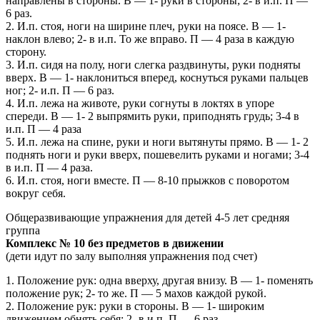
направлены в стороны. В — 1- руки в стороны; 2- в и.п. П —
6 раз.
2. И.п. стоя, ноги на ширине плеч, руки на поясе. В — 1-
наклон влево; 2- в и.п. То же вправо. П — 4 раза в каждую
сторону.
3. И.п. сидя на полу, ноги слегка раздвинуты, руки подняты
вверх. В — 1- наклониться вперед, коснуться руками пальцев
ног; 2- и.п. П — 6 раз.
4. И.п. лежа на животе, руки согнуты в локтях в упоре
спереди. В — 1- 2 выпрямить руки, приподнять грудь; 3-4 в
и.п. П — 4 раза
5. И.п. лежа на спине, руки и ноги вытянуты прямо. В — 1- 2
поднять ноги и руки вверх, пошевелить руками и ногами; 3-4
в и.п. П — 4 раза.
6. И.п. стоя, ноги вместе. П — 8-10 прыжков с поворотом
вокруг себя.
Общеразвивающие упражнения для детей 4-5 лет средняя
группа
Комплекс № 10 без предметов в движении
(дети идут по залу выполняя упражнения под счет)
1. Положение рук: одна вверху, другая внизу. В — 1- поменять
положение рук; 2- то же. П — 5 махов каждой рукой.
2. Положение рук: руки в стороны. В — 1- широким
движением обнять себя; 2- в и.п. П — 6 раз.