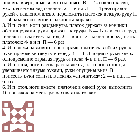
поднята вверх, правая рука на поясе. В — 1- наклон влево,
мах платочком над головой; 2 — в и.п. П — 4 раза правой
рукой с наклоном влево, переложить платочек в левую руку П
— 4 раза левой рукой с наклоном вправо.
3. И.п. сидя, ноги раздвинуты, платок держать за кончики
обеими руками, руки прижаты к груди. В — 1- наклон вперед,
положить платочек на пол; 2 — в и.п. 3- наклон вперед, взять
платочек; 4- в и.п. П — 6 раз.
4. И.п. лежа на животе, ноги прямо, платочек в обеих руках,
руки прямые вытянуты вперед. В — 1- 3 поднять руки вверх
одновременно отрывая грудь от пола; 4- в и.п. П — 6 раз.
5. И.п. стоя, ноги слегка расставлены, платочек за концы
удерживается двумя руками, руки опущены вниз. В — 1-
присесть, руки согнуть в локтях «спрятаться»; 2 — в и.п. П —
6 раз.
6. И.п. стоя, ноги вместе, платочек в одной руке, выполнить
10 прыжков на месте размахивая платочком.