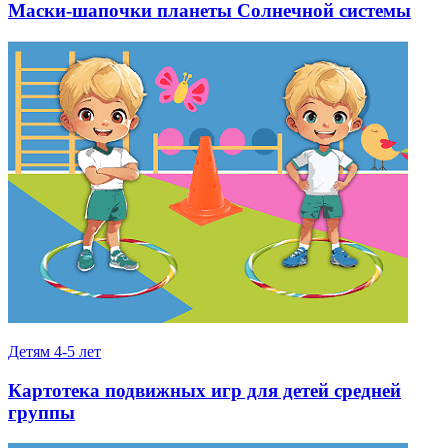
Маски-шапочки планеты Солнечной системы
Детям 4-5 лет
Картотека подвижных игр для детей средней
группы