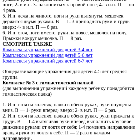
ноге; 2- в и.п. 3- наклониться к правой ноге; 4- в и.п. П — по
4 раза.
5. И.п. лежа на животе, ноги и руки вытянуты, мешочек
держится двумя руками. В — 1- 3 приподнять руки и грудь
вверх; 4- в и.п. П — 6 раз.
6. И.п. стоя, ноги вместе, руки на поясе, мешочек на полу.
Прыжки вокруг мешочка. П — 8 раз.
СМОТРИТЕ ТАКЖЕ
Комплексы упражнений для детей 3-4 лет
Комплексы упражнений для детей 5-6 лет
Комплексы упражнений для детей 6-7 лет
Общеразвивающие упражнения для детей 4-5 лет средняя
группа
Комплекс № 3 с гимнастической палкой
(для выполнения упражнений каждому ребенку понадобится
гимнастическая палка)
1. И.п. стоя на коленях, палка в обеих руках, руки опущены
вниз. В — 1- руки вперед- вверх; 2- в и.п. П — 6 раз.
2. И.п. стоя на коленях, палка в обеих руках, руки прижаты к
груди. В — 1-4 вытягивая руки вперед выполнить круговое
движение руками от локтя от себя; 1-4 поменять направление
вращая руки от локтя к себе. П — 2 раза в каждом
направлении.