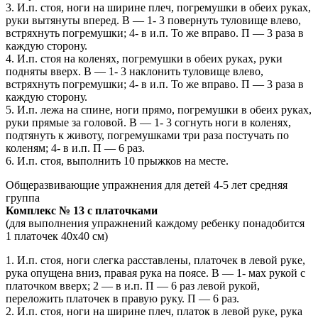
3. И.п. стоя, ноги на ширине плеч, погремушки в обеих руках,
руки вытянуты вперед. В — 1- 3 повернуть туловище влево,
встряхнуть погремушки; 4- в и.п. То же вправо. П — 3 раза в
каждую сторону.
4. И.п. стоя на коленях, погремушки в обеих руках, руки
подняты вверх. В — 1- 3 наклонить туловище влево,
встряхнуть погремушки; 4- в и.п. То же вправо. П — 3 раза в
каждую сторону.
5. И.п. лежа на спине, ноги прямо, погремушки в обеих руках,
руки прямые за головой. В — 1- 3 согнуть ноги в коленях,
подтянуть к животу, погремушками три раза постучать по
коленям; 4- в и.п. П — 6 раз.
6. И.п. стоя, выполнить 10 прыжков на месте.
Общеразвивающие упражнения для детей 4-5 лет средняя
группа
Комплекс № 13 с платочками
(для выполнения упражнений каждому ребенку понадобится
1 платочек 40х40 см)
1. И.п. стоя, ноги слегка расставлены, платочек в левой руке,
рука опущена вниз, правая рука на поясе. В — 1- мах рукой с
платочком вверх; 2 — в и.п. П — 6 раз левой рукой,
переложить платочек в правую руку. П — 6 раз.
2. И.п. стоя, ноги на ширине плеч, платок в левой руке, рука