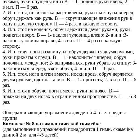
руками, руки опущены вниз В — 1- поднять руки вверх, 2 —
в и.п. П — 6 раз.
2. И.п. стоя, ноги слегка расставлены, руки вытянуты вперед,
обруч держать как руль. В — скручивающие движения рук в
одну и другую сторону. П — 4 раза в каждую сторону.
3. И.п. стоя на коленях, обруч держится двумя руками, руки
подняты вверх, В — 1- наклон туловища влево; 2- в и.п.;3-
наклон туловища вправо; 4- в и.п. П — 4 раза в каждую
сторону.
4. И.п. сидя, ноги раздвинуты, обруч держится двумя руками,
руки прижаты к груди. В — 1- наклониться вперед, обруч
положить между ног; 2- выпрямиться, руки убрать за спину; 3-
наклониться вперед, взять обруч; 4- в и.п. П — 6 раз.
5. И.п. стоя, ноги пятки вместе, носки врозь, обруч держится
двумя руками, одет на талию. В — 1- присесть; 2- в и.п. П — 6
раз.
6. И.п. стоя в обруче, ноги вместе, руки на поясе. В —
прыжки на двух ногах в ограниченном пространстве. П — 6-8
раз.
Общеразвивающие упражнения для детей 4-5 лет средняя
группа
Комплекс № 8 на гимнастической скамейке
(для выполнения упражнений понадобится 1 гимн. скамейка
длиной 2 м. для 4-5 детей)