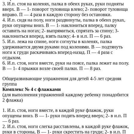
3. И.п. стоя на коленях, палка в обеих руках, руки подняты
вверх. В — 1- поворот туловища влево; 2- поворот туловища
вправо. П — 4 раза в каждую сторону без остановки.
4. И.п. сидя на полу, ноги раздвинуты, палка в обеих руках,
руки опущены вниз. В — 1- наклониться вперед, палку
оставить на ногах; 2- выпрямиться, спрятать за спину; 3-
наклониться вперед, взять палку; 4- в и.п. П — 6 раз.
5. И.п. лежа на спине, ноги согнуты в коленях, палка
удерживается двумя руками под коленями. В — подтянуть
ноги к груди раскачиваясь вперед-назад. П — 4 раза с
отдыхом.
6. И.п. стоя, ноги вместе, руки на поясе, палка лежит на полу.
В — 1- 4 прыжки возле своей палки. П — 8 раз.
Общеразвивающие упражнения для детей 4-5 лет средняя
группа
Комплекс № 4 с флажками
(для выполнения упражнений каждому ребенку понадобится
2 флажка)
1. И.п. стоя, ноги вместе, в каждой руке флажок, руки
опущены вниз. В — 1- руки подять вперед вверх; 2- в и.п. П
— 6 раз.
2. И.п. стоя, ноги слегка расставлены, в каждой руке флажок,
руки в стороны, В — 1- руки скрестить на груди; 2- в и.п. П