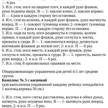
— 6 раз.
3. И.п. стоя, ноги на ширине плеч, в каждой руке флажок,
руки подняты вверх. В — 1- наклон влево; 2- наклон вправо;
П — 4 раза в каждую сторону без остановки.
4. И.п. стоя на коленях, в каждой руке флажок, руки вытянуты
вперед. В — 1- поворот туловища влево; 2- поворот туловища
вправо. П — 4 раза в каждую сторону без остановки.
5. И.п. сидя на полу, ноги раздвинуты в стороны, колени
прямые, в каждой руке флажок, руки согнуты в локтях,
прижаты к груди. В — 1- наклониться вперед, дотянуться
кончиками флажков до носков ног; 2- в и.п. П — 6 раз.
6. И.п. стоя, ноги вместе, в каждой руке флажок, руки
согнуты в локтях, прижаты к груди. В — 1- присесть, вынести
руки вперед ; 2- в и.п. П — 6 раз.
7. И.п. стоя, 8 произвольных прыжков на месте.
Общеразвивающие упражнения для детей 4-5 лет средняя
группа
Комплекс № 5 с косичкой
(для выполнения упражнений каждому ребенку понадобится
1 косичка,веревка 50 см.)
1. И.п. стоя, ноги слегка расставлены, косичка в обеих руках,
натянута, руки опущены вниз. В — 1- вытянуть руки вперед,
вверх; 2- в и.п. П — 6 раз.