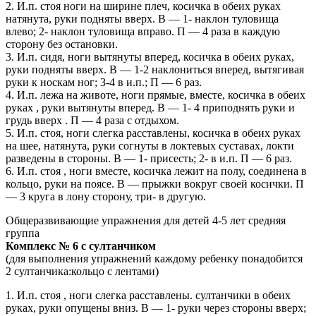
2. И.п. стоя ноги на ширине плеч, косичка в обеих руках
натянута, руки подняты вверх. В — 1- наклон туловища
влево; 2- наклон туловища вправо. П — 4 раза в каждую
сторону без остановки.
3. И.п. сидя, ноги вытянуты вперед, косичка в обеих руках,
руки подняты вверх. В — 1-2 наклониться вперед, вытягивая
руки к носкам ног; 3-4 в и.п.; П — 6 раз.
4. И.п. лежа на животе, ноги прямые, вместе, косичка в обеих
руках , руки вытянуты вперед. В — 1- 4 приподнять руки и
грудь вверх . П — 4 раза с отдыхом.
5. И.п. стоя, ноги слегка расставлены, косичка в обеих руках
на шее, натянута, руки согнуты в локтевых суставах, локти
разведены в стороны. В — 1- присесть; 2- в и.п. П — 6 раз.
6. И.п. стоя , ноги вместе, косичка лежит на полу, соединена в
кольцо, руки на поясе. В — прыжки вокруг своей косички. П
— 3 круга в лону сторону, три- в другую.
Общеразвивающие упражнения для детей 4-5 лет средняя
группа
Комплекс № 6 с султанчиком
(для выполнения упражнений каждому ребенку понадобится
2 султанчика:кольцо с лентами)
1. И.п. стоя , ноги слегка расставлены. султанчики в обеих
руках, руки опущены вниз. В — 1- руки через стороны вверх;