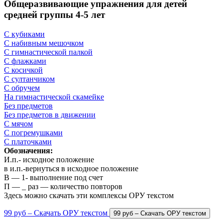
Общеразвивающие упражнения для детей
средней группы 4-5 лет
С кубиками
С набивным мешочком
С гимнастической палкой
С флажками
С косичкой
С султанчиком
С обручем
На гимнастической скамейке
Без предметов
Без предметов в движении
С мячом
С погремушками
С платочками
Обозначения:
И.п.- исходное положение
в и.п.-вернуться в исходное положение
В — 1- выполнение под счет
П — _ раз — количество повторов
Здесь можно скачать эти комплексы ОРУ текстом
99 руб – Скачать ОРУ текстом