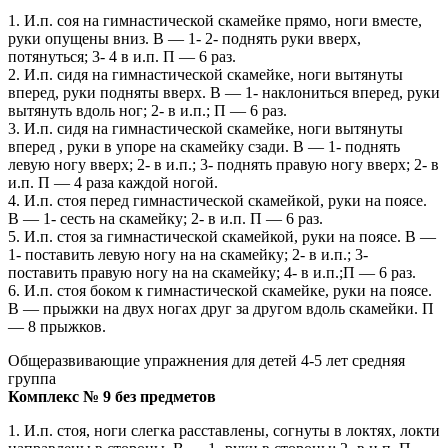
1. И.п. соя на гимнастической скамейке прямо, ноги вместе,
руки опущены вниз. В — 1- 2- поднять руки вверх,
потянуться; 3- 4 в и.п. П — 6 раз.
2. И.п. сидя на гимнастической скамейке, ноги вытянуты
вперед, руки подняты вверх. В — 1- наклониться вперед, руки
вытянуть вдоль ног; 2- в и.п.; П — 6 раз.
3. И.п. сидя на гимнастической скамейке, ноги вытянуты
вперед , руки в упоре на скамейку сзади. В — 1- поднять
левую ногу вверх; 2- в и.п.; 3- поднять правую ногу вверх; 2- в
и.п. П — 4 раза каждой ногой.
4. И.п. стоя перед гимнастической скамейкой, руки на поясе.
В — 1- сесть на скамейку; 2- в и.п. П — 6 раз.
5. И.п. стоя за гимнастической скамейкой, руки на поясе. В —
1- поставить левую ногу на на скамейку; 2- в и.п.; 3-
поставить правую ногу на на скамейку; 4- в и.п.;П — 6 раз.
6. И.п. стоя боком к гимнастической скамейке, руки на поясе.
В — прыжки на двух ногах друг за другом вдоль скамейки. П
— 8 прыжков.
Общеразвивающие упражнения для детей 4-5 лет средняя
группа
Комплекс № 9 без предметов
1. И.п. стоя, ноги слегка расставлены, согнуты в локтях, локти