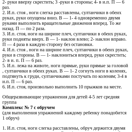
2- руки вверху скрестить; 3 -руки в стороны; 4- в и.п. П — 6
раз.
2. И.п. стоя , ноги слегка расставлены, султанчики в обеих
руках, руки опущены вниз. В — 1- 4 одновременно двумя
руками выполнить вращательные движения вперед. То же
назад. П — по 2 раза.
3. И.п. стоя, ноги на ширине плеч, султанчики в обеих руках,
руки подняты вверх. В — 1- наклон влево; 2- наклон вправо.
П — 4 раза в каждую сторону без остановки.
4. И.п. стоя , ноги на ширине плеч, султанчики в обеих руках,
руки в стороны. В — 1- наклониться вперед, руки скрестить;
2- в и. п. П — 6 раз.
5. И.п. лежа на животе, ноги прямые, руки прямые за головой
, султанчики в обеих руках. В — 1- 2 согнуть ноги в коленях,
подтянуть к груди, султанчиками постучать по коленям; 3-4 в
и.п. П — 6 раз.
6. И.п. стоя, произвольно выполнить 10 прыжков на месте.
Общеразвивающие упражнения для детей 4-5 лет средняя
группа
Комплекс № 7 с обручем
(для выполнения упражнений каждому ребенку понадобится
1 обруч)
1. И.п. стоя, ноги слегка расставлены, обруч держится двумя