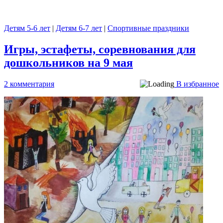
Детям 5-6 лет
|
Детям 6-7 лет
|
Спортивные праздники
Игры, эстафеты, соревнования для
дошкольников на 9 мая
2 комментария
В избранное