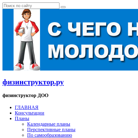
физинструктор.ру
физинструктор ДОО
ГЛАВНАЯ
Консультации
Планы
Календарные планы
Перспективные планы
По самообразованию