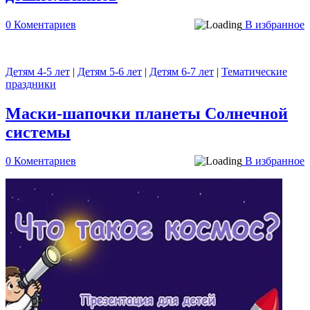
0 Коментариев
В избранное
Детям 4-5 лет
|
Детям 5-6 лет
|
Детям 6-7 лет
|
Тематические
праздники
Маски-шапочки планеты Солнечной
системы
0 Коментариев
В избранное