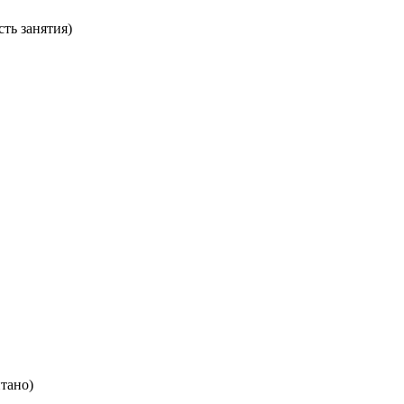
сть занятия)
итано)