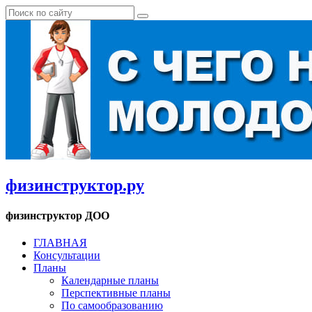
физинструктор.ру
физинструктор ДОО
ГЛАВНАЯ
Консультации
Планы
Календарные планы
Перспективные планы
По самообразованию