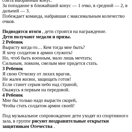
сбить выбранный конус.
За попадание в ближайший конус — 1 очко, в средний — 2, в
дальний — 3.
Побеждает команда, набравшая с максимальным количество
очков.
Подводятся итоги
, дети строятся на награждение.
Дети получают медали и призы.
2 Ребенок
Вырасту когда-то… Кем тогда мне быть?
Я хочу солдатом в армии служить!
Но, чтоб быть военным, мало лишь мечтать;
Сильным, ловким, смелым мне придется стать.
3 Ребенок
Я свою Отчизну от лихих врагов,
Не жалея жизни, защищать готов!
Если станет серым небо над страной,
Окажусь я первым на передовой.
4 Ребенок
Мне бы только надо вырасти скорей,
Чтобы стать солдатом армии своей!
Под музыкальное сопровождение дети уходят из спортивного
зала, в группе
рисуют поздравительные открытки
защитникам Отечества
.