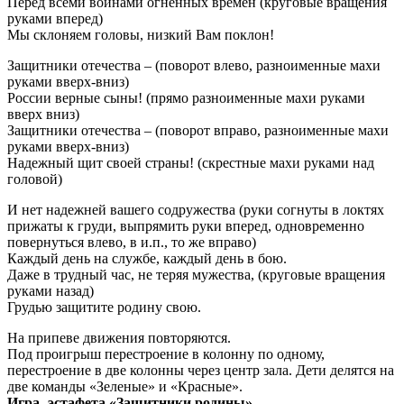
Перед всеми воинами огненных времен (круговые вращения
руками вперед)
Мы склоняем головы, низкий Вам поклон!
Защитники отечества – (поворот влево, разноименные махи
руками вверх-вниз)
России верные сыны! (прямо разноименные махи руками
вверх вниз)
Защитники отечества – (поворот вправо, разноименные махи
руками вверх-вниз)
Надежный щит своей страны! (скрестные махи руками над
головой)
И нет надежней вашего содружества (руки согнуты в локтях
прижаты к груди, выпрямить руки вперед, одновременно
повернуться влево, в и.п., то же вправо)
Каждый день на службе, каждый день в бою.
Даже в трудный час, не теряя мужества, (круговые вращения
руками назад)
Грудью защитите родину свою.
На припеве движения повторяются.
Под проигрыш перестроение в колонну по одному,
перестроение в две колонны через центр зала. Дети делятся на
две команды «Зеленые» и «Красные».
Игра- эстафета «Защитники родины»