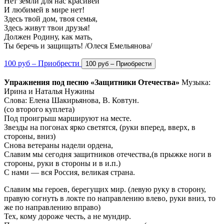
Нет земли для нас красивей
И любимей в мире нет!
Здесь твой дом, твоя семья,
Здесь живут твои друзья!
Должен Родину, как мать,
Ты беречь и защищать! /Олеся Емельянова/
100 руб – Приобрести
Упражнения под песню «Защитники Отечества»
Музыка:
Ирина и Наталья Нужины
Слова: Елена Шакирьянова, В. Ковтун.
(со второго куплета)
Под проигрыш маршируют на месте.
Звезды на погонах ярко светятся, (руки вперед, вверх, в
стороны, вниз)
Снова ветераны надели ордена,
Славим мы сегодня защитников отечества,(в прыжке ноги в
стороны, руки в стороны и в и.п.)
С нами — вся Россия, великая страна.
Славим мы героев, берегущих мир. (левую руку в сторону,
правую согнуть в локте по направлению влево, руки вниз, то
же по направлению вправо)
Тех, кому дороже честь, а не мундир.