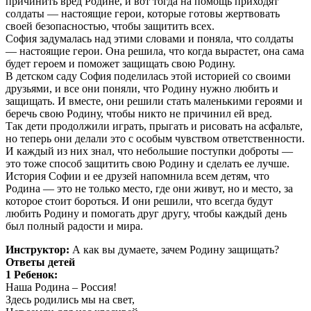
причинить вред Родине, и вот тогда на помощь приходят
солдаты — настоящие герои, которые готовы жертвовать
своей безопасностью, чтобы защитить всех.
София задумалась над этими словами и поняла, что солдаты
— настоящие герои. Она решила, что когда вырастет, она сама
будет героем и поможет защищать свою Родину.
В детском саду София поделилась этой историей со своими
друзьями, и все они поняли, что Родину нужно любить и
защищать. И вместе, они решили стать маленькими героями и
беречь свою Родину, чтобы никто не причинил ей вред.
Так дети продолжили играть, прыгать и рисовать на асфальте,
но теперь они делали это с особым чувством ответственности.
И каждый из них знал, что небольшие поступки доброты —
это тоже способ защитить свою Родину и сделать ее лучше.
История Софии и ее друзей напомнила всем детям, что
Родина — это не только место, где они живут, но и место, за
которое стоит бороться. И они решили, что всегда будут
любить Родину и помогать друг другу, чтобы каждый день
был полный радости и мира.
Инструктор:
А как вы думаете, зачем Родину защищать?
Ответы детей
1 Ребенок:
Наша Родина – Россия!
Здесь родились мы на свет,