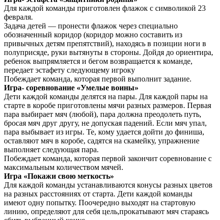
Для каждой команды приготовлен флажок с символикой 23
февраля.
Задача детей — пронести флажок через специально
обозначенный коридор (коридор можно составить из
привычных детям препятствий), находясь в позиции ноги в
полуприсяде, руки вытянуты в стороны. Дойдя до ориентира,
ребенок выпрямляется и бегом возвращается к команде,
передает эстафету следующему игроку
Побеждает команда, которая первой выполнит задание.
Игра- соревнование «Умелые воины»
Дети каждой команды делятся на пары. Для каждой пары на
старте в коробе приготовлены мячи разных размеров. Первая
пара выбирает мяч (любой), пара должна преодолеть путь,
бросая мяч друг другу, не допуская падений. Если мяч упал,
пара выбывает из игры. Те, кому удается дойти до финиша,
оставляют мяч в коробе, садятся на скамейку, упражнение
выполняет следующая пара.
Побеждает команда, которая первой закончит соревнование с
максимальным количеством мячей.
Игра «Покажи свою меткость»
Для каждой команды устанавливаются конусы разных цветов
на разных расстояниях от старта. Дети каждой команды
имеют одну попытку. Поочередно выходят на стартовую
линию, определяют для себя цель,прокатывают мяч стараясь