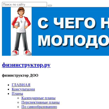
физинструктор.ру
физинструктор ДОО
ГЛАВНАЯ
Консультации
Планы
Календарные планы
Перспективные планы
По самообразованию