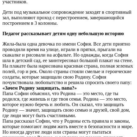
участников.
Дети под музыкальное сопровождение заходят в спортивный
зал, выполняют проход с перестроением, завершающийся
построением в 3 колонны.
Педагог рассказывает детям одну небольшую историю
Жила-была одна девочка по имени София. Все дети приятно
проводили время на улице, играли в прятки, прыгали на
скакалке и рисовали на асфальте. Но однажды, когда София
шла в детский сад, ее заинтересовал большой плакат на стене.
На плакате была нарисована красивая страна, полная зеленых
полей, гор и рек. Около страны стояли смелые и героические
солдаты, которые защищали свою Родину. София
почувствовала любопытство и решила спросить своего папу:
«Зачем Родину защищать, папа?»
Папа Софии объяснил, что Родина — это место, где ты
родился, где живешь и где твоя семья. Родина — это место,
которое нужно беречь и любить. Он сказал, что защищать
Родину — значит, защищать свою семью и друзей, свой дом,
где люди могут быть счастливыми.
Папа рассказал Софии, что у Родины есть правила и законы,
которые помогают людям жить вместе в безопасности и мире.
Но иногда другие люди или страны могут пытаться