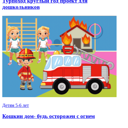
Турпоход круглый год проект для
дошкольников
Детям 5-6 лет
Кошкин дом- будь осторожен с огнем