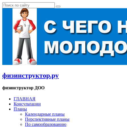
физинструктор.ру
физинструктор ДОО
ГЛАВНАЯ
Консультации
Планы
Календарные планы
Перспективные планы
По самообразованию