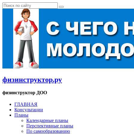
физинструктор.ру
физинструктор ДОО
ГЛАВНАЯ
Консультации
Планы
Календарные планы
Перспективные планы
По самообразованию