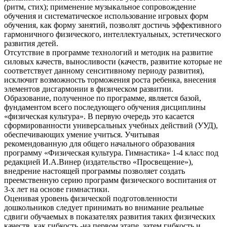
(ритм, стих); применение музыкальное сопровождение
обучения и систематическое использование игровых форм
обучения, как форму занятий, позволят достичь эффективного
гармоничного физического, интеллектуальных, эстетического
развития детей.
Отсутствие в программе технологий и методик на развитие
силовых качеств, выносливости (качеств, развитие которые не
соответствует данному сенситивному периоду развития),
исключит возможность торможения роста ребенка, внесения
элементов дисгармонии в физическом развитии.
Образование, полученное по программе, является базой,
фундаментом всего последующего обучения дисциплины
«физическая культура». В первую очередь это касается
сформированности универсальных учебных действий (УУД),
обеспечивающих умение учиться. Учитывая
рекомендованную для общего начального образования
программу «Физическая культура. Гимнастика» 1-4 класс под
редакцией И.А.Винер (издательство «Просвещение»),
внедрение настоящей программы позволяет создать
преемственную серию программ физического воспитания от
3-х лет на основе гимнастики.
Оценивая уровень физической подготовленности
дошкольников следует принимать во внимание реальные
сдвиги обучаемых в показателях развития таких физических
качеств, как гибкость -на первом этапе, затем гибкость и