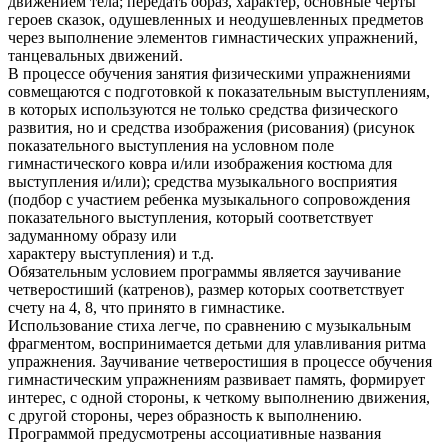
движением тела; передать образ, характер, основные черты
героев сказок, одушевленных и неодушевленных предметов
через выполнение элементов гимнастических упражнений,
танцевальных движений.
В процессе обучения занятия физическими упражнениями
совмещаются с подготовкой к показательным выступлениям,
в которых используются не только средства физического
развития, но и средства изображения (рисования) (рисунок
показательного выступления на условном поле
гимнастического ковра и/или изображения костюма для
выступления и/или); средства музыкального восприятия
(подбор с участием ребенка музыкального сопровождения
показательного выступления, который соответствует
задуманному образу или
характеру выступления) и т.д.
Обязательным условием программы является заучивание
четверостиший (катренов), размер которых соответствует
счету на 4, 8, что принято в гимнастике.
Использование стиха легче, по сравнению с музыкальным
фрагментом, воспринимается детьми для улавливания ритма
упражнения. Заучивание четверостишия в процессе обучения
гимнастическим упражнениям развивает память, формирует
интерес, с одной стороны, к четкому выполнению движения,
с другой стороны, через образность к выполнению.
Программой предусмотрены ассоциативные названия