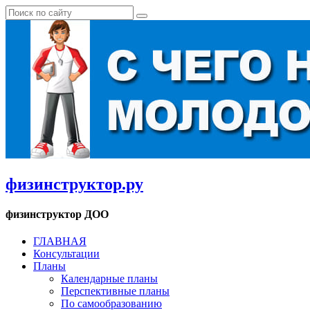
физинструктор.ру
физинструктор ДОО
ГЛАВНАЯ
Консультации
Планы
Календарные планы
Перспективные планы
По самообразованию