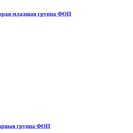
торая младшая группа ФОП
таршая группа ФОП