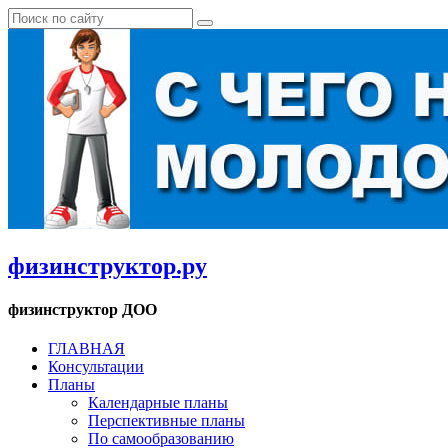
физинструктор.ру
физинструктор ДОО
ГЛАВНАЯ
Консультации
Планы
Календарные планы
Перспективные планы
По самообразованию