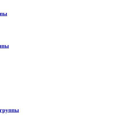
ппы
уппы
 группы