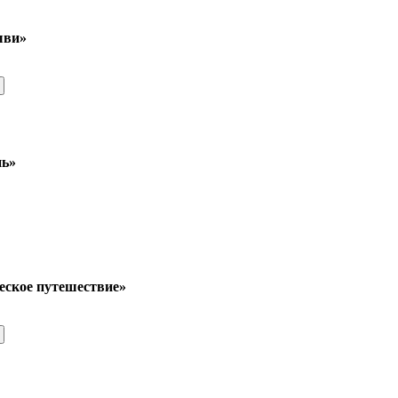
ыви»
нь»
еское путешествие»