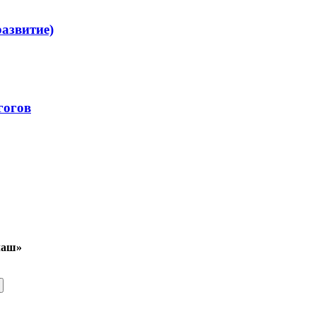
азвитие)
гогов
лаш»