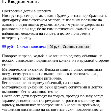
I . Вводная часть
Построение детей в шеренгу.
Инструктор: сегодня мы с вами будем учиться перебрасывать
друг-другу мяч с отскоком от пола, выполним ползание на
животе, подтягиваясь руками, закрепим умение удерживать
равновесие при ходьбе по гимнастической скамейке с
набивным мешочком на голове, а потом поиграем в
интересную игру.
99 руб – Скачать конспект
Поворот направо, ходьба в колонне по одному обычная, на
носках, с высоким подниманием колена, на наружной стороне
стопы.
Методические указания: Держать спину прямо, поднимать
ногу, согнутую в колене выше, носочек оттягивать вниз,
.выполнять упражнение ритмично.
Бег в колонне по одному обычный, на носках.
Методические указания: руки держать согнутыми в локтях,
выполнять бег в заданном темпе.
После бега дети переходят на ходьбу, проходя по залу берут
заранее разложенные погремушки, строятся в колонну по
одному, выполняют перестроение в 3 колонны тройками,
удерживая дистанцию на вытянутые руки, поворачиваются