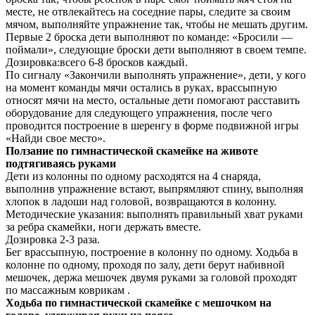
месте, не отвлекайтесь на соседние пары, следите за своим
мячом, выполняйте упражнение так, чтобы не мешать другим.
Первые 2 броска дети выполняют по команде: «Бросили —
поймали», следующие броски дети выполняют в своем темпе.
Дозировка:всего 6-8 бросков каждый.
По сигналу «Закончили выполнять упражнение», дети, у кого
на момент команды мячи остались в руках, врассыпную
относят мячи на место, остальные дети помогают расставить
оборудование для следующего упражнения, после чего
проводится построение в шеренгу в форме подвижной игры
«Найди свое место».
Ползание по гимнастической скамейке на животе
подтягиваясь руками
Дети из колонны по одному расходятся на 4 снаряда,
выполнив упражнение встают, выпрямляют спину, выполняя
хлопок в ладоши над головой, возвращаются в колонну.
Методические указания: выполнять правильный хват руками
за ребра скамейки, ноги держать вместе.
Дозировка 2-3 раза.
Бег врассыпную, построение в колонну по одному. Ходьба в
колонне по одному, проходя по залу, дети берут набивной
мешочек, держа мешочек двумя руками за головой проходят
по массажным коврикам .
Ходьба по гимнастической скамейке с мешочком на