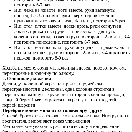
повторить 6-7 раз.
И.п. лежа на животе, ноги вместе, руки вытянуты
вперед, 1-2-3- поднять руки вверх, одновременно
приподнимая голову и грудь, 4- в и.п., повторить 5 раз.
И.п. стоя, пятки вместе, носки врозь, руки согнуты в
локтях, прижаты к груди, 1- присесть, раздвинуть
колени в стороны, развести руки в стороны, 2- в и.п., 3-4
повторить приседание, повторить 6-7 раз.
И.п. стоя, ноги на ш.пл., руки опущены, 1-прыжок, ноги
на ширине плеч, руки в стороны, 2- в и.п., 3-4 повторить
прыжок, повторить 8-9 раз.
Ходьба на месте, сомкнуть колонны вперед, поворот кругом,
перестроение в колонну по одному.
2. Основные движения
Дети идут колонной через центр зала и ручейком
перестраиваются в 2 колонны, одна колонна строится в
шеренгу на вытянутые руки, дети второй колонны проходят,
каждый берет 1 мяч, строятся в шеренгу напротив детей
первой шеренги.
Перебрасывание мяча из-за головы друг другу
Способ: бросок из-за головы с отскоком от пола. Инструктор и
воспитатель выполняют показ упражнения
Методические указания: рассчитайте силу и направление
броска так, чтобы ребенок в паре смог поймать мяч стоя на