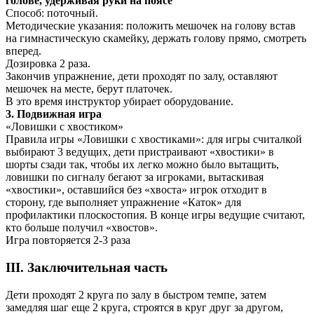
голове, удерживая руки на поясе
Способ: поточный.
Методические указания: положить мешочек на голову встав
на гимнастическую скамейку, держать голову прямо, смотреть
вперед.
Дозировка 2 раза.
Закончив упражнение, дети проходят по залу, оставляют
мешочек на месте, берут платочек.
В это время инструктор убирает оборудование.
3. Подвижная игра
«Ловишки с хвостиком»
Правила игры «Ловишки с хвостиками»: для игры считалкой
выбирают 3 ведущих, дети пристраивают «хвостики» в
шорты сзади так, чтобы их легко можно было вытащить,
ловишки по сигналу бегают за игроками, вытаскивая
«хвостики», оставшийся без «хвоста» игрок отходит в
сторону, где выполняет упражнение «Каток» для
профилактики плоскостопия. В конце игры ведущие считают,
кто больше получил «хвостов».
Игра повторяется 2-3 раза
III. Заключительная часть
Дети проходят 2 круга по залу в быстром темпе, затем
замедляя шаг еще 2 круга, строятся в круг друг за другом,