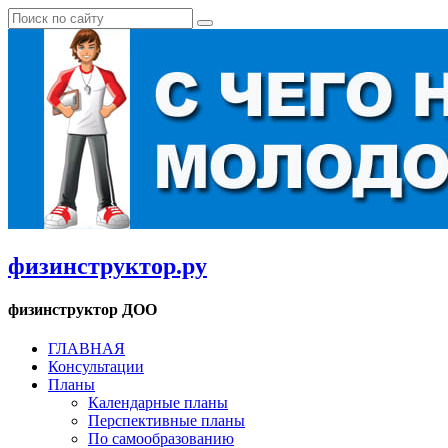
физинструктор.ру
физинструктор ДОО
ГЛАВНАЯ
Консультации
Планы
Календарные планы
Перспективные планы
По самообразованию