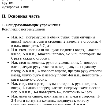
кругом.
Дозировка 3 мин.
II. Основная часть
1. Общеразвивающие упражнения
Комплекс с погремушками
И.п. о.с., погремушки в обеих руках, руки опущены
вниз,1-поднять руки в стороны, 2-вверх, 3-в стороны, 4-
в и.п., повторить 6-7 раз
И.п. стоя, ноги на ш.пл., руки подняты вверх, 1-наклон
влево, 2- в и.п., 3-наклон вправо, 4-в и.п., повторить по
6 раз в каждую сторону.
И.п. стоя на коленях, руки опущены вниз, 1- поворот
влево, левую руку отвести назад, правую- к правому
плечу, 2- в и.п., 3- поворот вправо, правую руку отвести
назад, левую руку- к левому плечу, 4-в и.п., повторить 6
раз в каждую сторону.
И.п. сидя, ноги раздвинуты в стороны, руки подняты
вверх, 1- наклон вперед, касаясь погремушками носков
ног, 2- в и.п., 3-4 повторить 1-2, повторить 6-7 раз.
И.п. лежа на спине, ноги вытянуты, руки в стороны, 1-
2-4-ноги согнуть в коленях, подтянуть к животу,
постучать погремушками по коленям, 4- в и.п.,