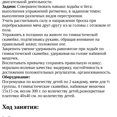
двигательной деятельности.
Задачи:
Совершенствовать навыки ходьбы и бега;
выполнения упражнений ритмично, в заданном темпе;
выполнения различных видов перестроения.
Учить рассчитывать силу и направление броска при
перебрасывании мяча друг-другу из-за головы с отскоком от
пола.
Упражнять в ползании на животе по гимнастической
скамейке, подтягиваясь руками, обращая внимание на
правильный захват, положение ног.
Закрепить умение удерживать равновесие при ходьбе по
гимнастической скамейке, удерживая на голове набивной
мешочек.
Воспитывать привычку сохранять правильную осанку;
морально-волевые качества: выдержку, настойчивость в
достижении положительных результатов, организованность.
Оборудование:
Погремушки по количеству детей по 2 каждому, мячи для ½
группы, 4 гимнастические скамейки, набивные мешочки
15х15 см, весом 300 г. по количеству детей,разноцветные
платочки 40х40 см. по количеству детей.
Ход занятия: